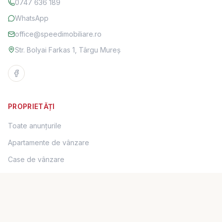
0747 636 189
WhatsApp
office@speedimobiliare.ro
Str. Bolyai Farkas 1, Târgu Mureș
PROPRIETĂȚI
Toate anunțurile
Apartamente de vânzare
Case de vânzare
Terenuri de vânzare
Spații comerciale de vânzare
Apartamente de închiriat