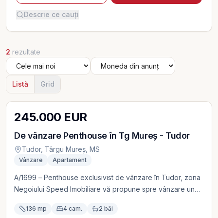
Descrie ce cauți
2
rezultate
Listă
Grid
Video
245.000 EUR
De vânzare Penthouse în Tg Mureș - Tudor
Tudor, Târgu Mureș, MS
Vânzare
Apartament
A/1699 – Penthouse exclusivist de vânzare în Tudor, zona
Negoiului Speed Imobiliare vă propune spre vânzare un
penthouse deosebit, situat în cartierul Tudor, zona
136 mp
4 cam.
2 băi
Negoiului, o locație apreciată pentru accesibilitate și