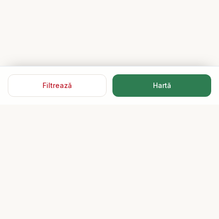
Filtrează
Hartă
Speed Imobiliare
15 ani de încredere. Mii de tranzacții reușite.
My Office