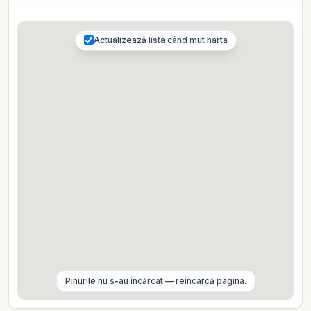
zile O locuință bine întreținută, situată într-o zonă
excelentă, cu acces rapid la școală și facilități urbane.
Preț: 93.500 Euro Contactați-ne pentru detalii suplimentare
Actualizează lista când mut harta
și pentru a programa o vizionare!
Pinurile nu s-au încărcat — reîncarcă pagina.