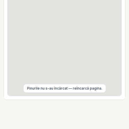
Speed Imobiliare vă stă cu plăcere la dispoziție!
Pinurile nu s-au încărcat — reîncarcă pagina.