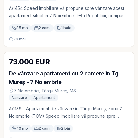
cei care își doresc o locuință practică și accesibilă.
A/1454 Speed Imobiliare vă propune spre vânzare acest
Proprietatea este eliberabilă în termen de 30 de zile de la
apartament situat în 7 Noiembrie, P-ța Republicii, compusă
semnarea actelor. Preț: 68.500 Euro Pentru informații
din 2 camere în suprafață de 85 mp, dotat cu centrală pe
suplimentare și programarea unei vizionări, vă invităm să
85 mp
2 cam.
1 baie
bloc, geamuri termopan, mobilat, utilat, garaj sub bloc,
contactați echipa Speed Imobiliare.
mobilat, utilat, construcție 2021, imediat ocupabil. Preț
29 mai
220.000 Euro
73.000 EUR
De vânzare apartament cu 2 camere în Tg
Mureș - 7 Noiembrie
7 Noiembrie, Târgu Mureș, MS
Vânzare
Apartament
A/1139 – Apartament de vânzare în Târgu Mureș, zona 7
Noiembrie (TCM) Speed Imobiliare vă propune spre
vânzare un apartament cochet, situat în zona 7 Noiembrie
40 mp
2 cam.
2 băi
– TCM, ideal atât pentru locuit, cât și pentru investiție, cu