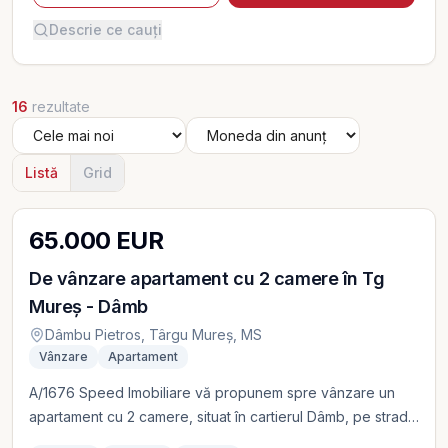
Descrie ce cauți
16
rezultate
Listă
Grid
65.000 EUR
De vânzare apartament cu 2 camere în Tg
Mureș - Dâmb
Dâmbu Pietros, Târgu Mureș, MS
Vânzare
Apartament
A/1676 Speed Imobiliare vă propunem spre vânzare un
apartament cu 2 camere, situat în cartierul Dâmb, pe strada
Parângului, o zonă liniștită și bine conectată la punctele de