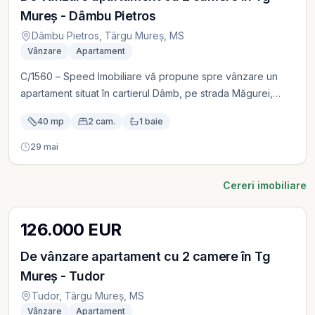
Mureș - Dâmbu Pietros
Dâmbu Pietros, Târgu Mureș, MS
Vânzare
Apartament
C/1560 – Speed Imobiliare vă propune spre vânzare un
apartament situat în cartierul Dâmb, pe strada Măgurei,
având un confort II și o suprafață utilă de 40 mp. Imobilul
40 mp
2 cam.
1 baie
este amplasat la etajul 4/4, beneficiind de acoperiș recent
renovat, aflat încă în garanție. Apartamentul este dotat cu
29 mai
centrală proprie și ferestre termopan, fiind imediat
disponibil pentru ocupare. Preț de vânzare: 68.500 euro.
Cereri imobiliare
Pentru informații suplimentare sau programarea unei
vizionări, vă stăm cu plăcere la dispoziție.
126.000 EUR
De vânzare apartament cu 2 camere în Tg
Mureș - Tudor
Tudor, Târgu Mureș, MS
Vânzare
Apartament