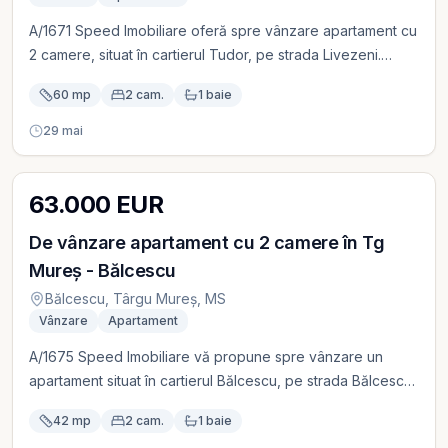
A/1671 Speed Imobiliare oferă spre vânzare apartament cu
2 camere, situat în cartierul Tudor, pe strada Livezeni.
Imobilul este construit în anul 2018, se află la etajul 1 și
60 mp
2 cam.
1 baie
dispune de: centrală termică proprie geamuri termopan
apartament complet mobilat și utilat amenajare modernă
29 mai
Apartamentul este imediat disponibil. Prețul de vânzare
este 126.000 EUR
63.000 EUR
De vânzare apartament cu 2 camere în Tg
Mureș - Bălcescu
Bălcescu, Târgu Mureș, MS
Vânzare
Apartament
A/1675 Speed Imobiliare vă propune spre vânzare un
apartament situat în cartierul Bălcescu, pe strada Bălcescu,
într-o zonă accesibilă și bine conectată la facilitățile
42 mp
2 cam.
1 baie
urbane. Imobilul este compus din 2 camere, are o