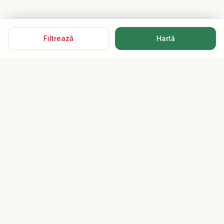
Filtrează
Hartă
Speed Imobiliare
15 ani de încredere. Mii de tranzacții reușite.
My Office
0742 700 608
0747 636 189
WhatsApp