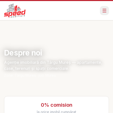
Despre noi
Agenție imobiliară din Târgu Mureș — apartamente,
case, terenuri și spații comerciale.
Zone:
Târgu Mureș · jud. Mureș
0% comision
la orice imobil cumpărat