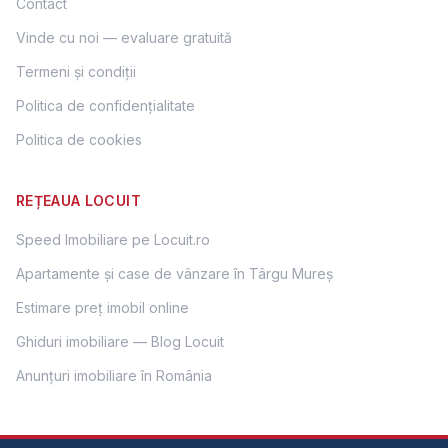
Contact
Vinde cu noi — evaluare gratuită
Termeni și condiții
Politica de confidențialitate
Politica de cookies
REȚEAUA LOCUIT
Speed Imobiliare pe Locuit.ro
Apartamente și case de vânzare în Târgu Mureș
Estimare preț imobil online
Ghiduri imobiliare — Blog Locuit
Anunțuri imobiliare în România