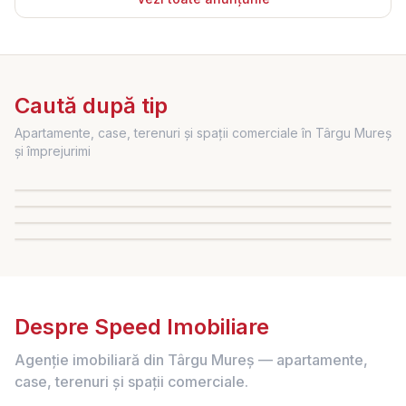
Caută după tip
Apartamente, case, terenuri și spații comerciale în Târgu Mureș
Apartamente
și împrejurimi
Case
Vezi anunțurile →
Terenuri
Vezi anunțurile →
Spații comerciale
Vezi anunțurile →
Vezi anunțurile →
Despre
Speed Imobiliare
Agenție imobiliară din Târgu Mureș — apartamente,
case, terenuri și spații comerciale.