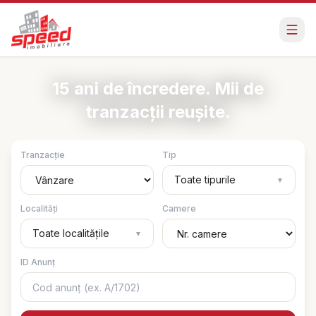
15 ani de încredere. Mii de
tranzacții reușite.
Tranzacție
Tip
Toate tipurile
▼
Localități
Camere
Toate localitățile
▼
ID Anunț