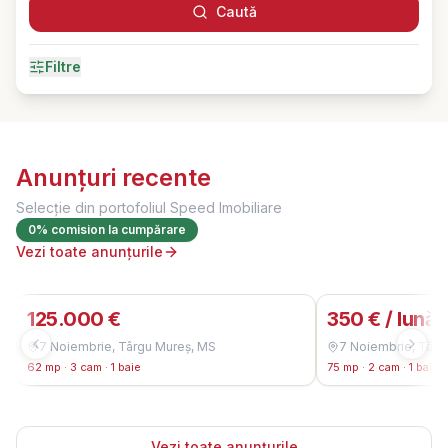
Caută
Filtre
Anunțuri recente
Selecție din portofoliul
Speed Imobiliare
0% comision la cumpărare
Vezi toate anunțurile
125.000 €
350 € / lună
7 Noiembrie, Târgu Mureș, MS
7 Noiembrie, Târg
62 mp · 3 cam · 1 baie
75 mp · 2 cam · 1 baie
Vezi toate anunțurile