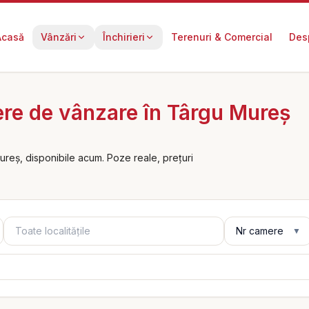
Acasă
Vânzări
Închirieri
Terenuri & Comercial
Des
re de vânzare în Târgu Mureș
eș, disponibile acum. Poze reale, prețuri
Localități
Număr camere
Nr camere
▼