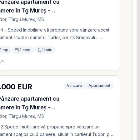
vânzare apartament cu
amere în Tg Mureș -
or
dor, Târgu Mureș, MS
4 – Speed Imobiliare vă propune spre vânzare acest
ament situat în cartierul Tudor, pe str. Brașovului.
ietatea este compusă din 3 camere, având o suprafață
8 mp
3 cam.
1 baie
 mp, situată la etajul 8 din 10, cu lift nou. Apartamentul
neamenajat și imediat ocupabil. Preț de vânzare:
un.
000 Euro
5.000 EUR
Vânzare
Apartament
vânzare apartament cu
amere în Tg Mureș -
or
dor, Târgu Mureș, MS
72 Speed Imobiliare vă propune spre vânzare un
ament spațios cu 3 camere, situat în cartierul Tudor, pe