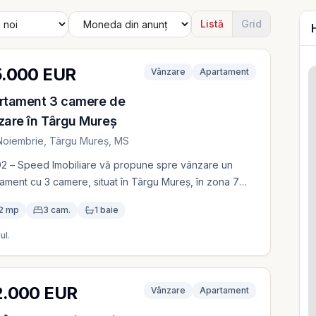
Listă
Grid
5.000 EUR
Vânzare
Apartament
rtament 3 camere de
zare în Târgu Mureș
Noiembrie, Târgu Mureș, MS
02 – Speed Imobiliare vă propune spre vânzare un
ament cu 3 camere, situat în Târgu Mureș, în zona 7
șa. Locuința este amplasată la etajul 2 al
2 mp
3 cam.
1 baie
lului și este dotată cu centrală termică proprie, geamuri
pan și o baie. Proprietatea beneficiază și de un garaj
ul.
t sub bloc, disponibil la prețul de 20.000 EUR.
amentul se află într-o zonă apreciată, cu acces facil
principalele puncte de interes ale orașului. Preț de
2.000 EUR
Vânzare
Apartament
re apartament: 125.000 EUR. Preț garaj: 20.000 EUR.