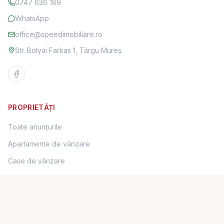
0747 636 189
WhatsApp
office@speedimobiliare.ro
Str. Bolyai Farkas 1, Târgu Mureș
PROPRIETĂȚI
Toate anunțurile
Apartamente de vânzare
Case de vânzare
Terenuri de vânzare
Spații comerciale de vânzare
Apartamente de închiriat