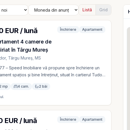
Listă
Grid
0 EUR / lună
Închiriere
Apartament
rtament 4 camere de
iriat în Târgu Mureș
dor, Târgu Mureș, MS
77 – Speed Imobiliare vă propune spre închiriere un
ament spațios și bine întreținut, situat în cartierul Tudor
ârgu Mureș, o zonă apreciată pentru accesul facil la
2 mp
4 cam.
2 băi
ele de interes. Locuința dispune de 4 camere,
 suprafață utilă de 92 mp și este situată la etajul 3,
ul.
nd un spațiu generos și confortabil, ideal pentru o
ie sau pentru persoane care își doresc mai mult spațiu.
amentul este mobilat și utilat, beneficiază de bucătărie
 EUR / lună
Închiriere
Apartament
najată și modernizată, centrală termică proprie,