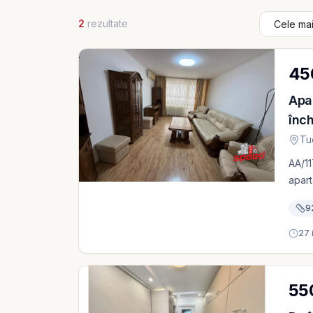
2
rezultate
45
Apa
înch
Tu
AA/11
apart
din T
9
toate punct
are o
27 i
oferi
famil
Apart
550
reame