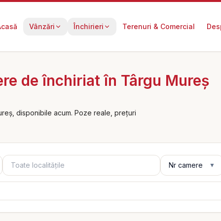
Acasă
Vânzări
Închirieri
Terenuri & Comercial
Des
e de închiriat în Târgu Mureș
reș, disponibile acum. Poze reale, prețuri
Localități
Număr camere
Nr camere
▼