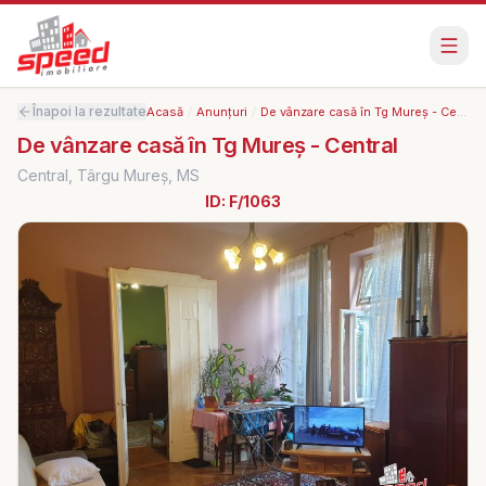
Înapoi la rezultate
Acasă
/
Anunțuri
/
De vânzare casă în Tg Mureș - Central
De vânzare casă în Tg Mureș - Central
Central, Târgu Mureș, MS
ID:
F/1063