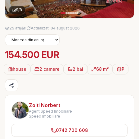
1
/
8
25 afișări
Actualizat: 04 august 2026
154.500 EUR
house
2 camere
2 băi
68 m²
P
Zolti Norbert
Agent Speed Imobiliare
Speed Imobiliare
0742 700 608