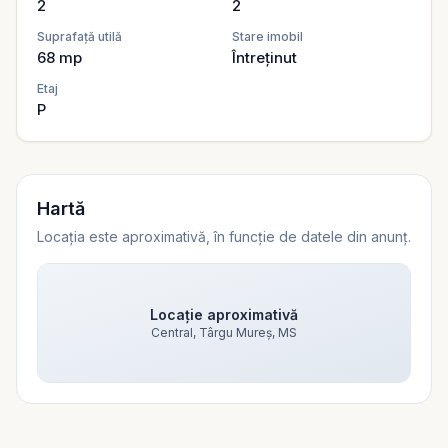
2
2
Suprafață utilă
Stare imobil
68
mp
Întreținut
Etaj
P
Hartă
Locația este aproximativă, în funcție de datele din anunț.
Locație aproximativă
Central, Târgu Mureș, MS
Vezi harta
Vezi harta