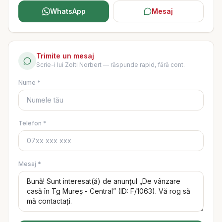
WhatsApp
Mesaj
Trimite un mesaj
Scrie-i lui
Zolti Norbert
— răspunde rapid, fără cont.
Nume *
Telefon *
Mesaj *