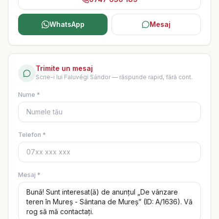
WhatsApp
Mesaj
Trimite un mesaj
Scrie-i lui
Faluvégi Sándor
— răspunde rapid, fără cont.
Nume *
Telefon *
Mesaj *