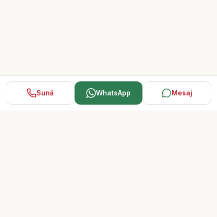
Sună
WhatsApp
Mesaj
Speed Imobiliare
15 ani de încredere. Mii de tranzacții reușite.
My Office