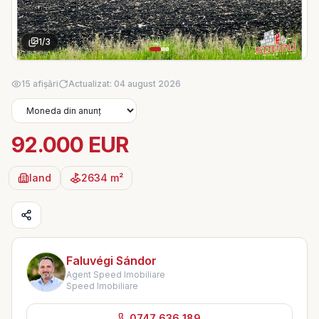
1
/
3
15 afișări
Actualizat: 04 august 2026
92.000 EUR
land
2634 m²
Faluvégi Sándor
Agent Speed Imobiliare
Speed Imobiliare
0747 636 189