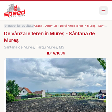
Înapoi la rezultate
Acasă
/
Anunțuri
/
De vânzare teren în Mureș - Sântana de Mureș
De vânzare teren în Mureș - Sântana de
Mureș
Sântana de Mureș, Târgu Mureș, MS
ID:
A/1636