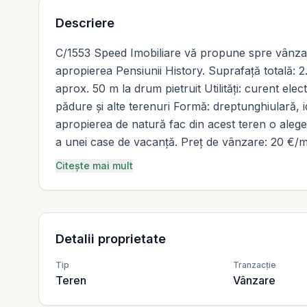
Descriere
C/1553 Speed Imobiliare vă propune spre vânzare 
apropierea Pensiunii History. Suprafață totală: 
aprox. 50 m la drum pietruit Utilități: curent elec
pădure și alte terenuri Formă: dreptunghiulară, id
apropierea de natură fac din acest teren o aleg
a unei case de vacanță. Preț de vânzare: 20 €/
Citește mai mult
Detalii proprietate
Tip
Tranzacție
Teren
Vânzare