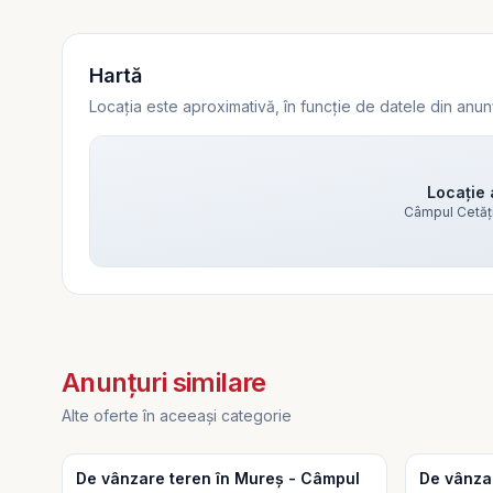
Hartă
Locația este aproximativă, în funcție de datele din anun
Locație 
Câmpul Cetăți
Vezi harta
Vezi harta
Anunțuri similare
Alte oferte în aceeași categorie
De vânzare teren în Mureș - Câmpul
De vânzar