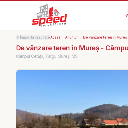
Înapoi la rezultate
Acasă
/
Anunțuri
/
De vânzare teren în Mureș 
De vânzare teren în Mureș - Câmpul
Câmpul Cetății, Târgu Mureș, MS