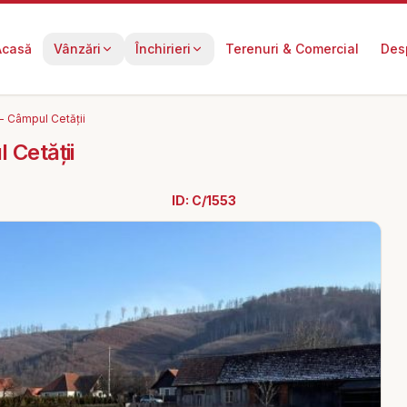
Acasă
Vânzări
Închirieri
Terenuri & Comercial
Des
- Câmpul Cetății
 Cetății
ID:
C/1553