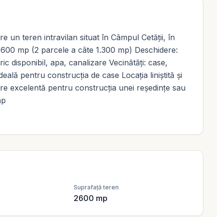
un teren intravilan situat în Câmpul Cetății, în
2.600 mp (2 parcele a câte 1.300 mp) Deschidere:
tric disponibil, apa, canalizare Vecinătăți: case,
eală pentru construcția de case Locația liniștită și
ere excelentă pentru construcția unei reședințe sau
mp
Suprafață teren
2600
mp