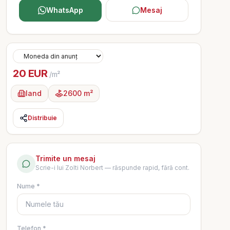
WhatsApp
Mesaj
20 EUR
/m²
land
2600 m²
Distribuie
Trimite un mesaj
Scrie-i lui
Zolti Norbert
— răspunde rapid, fără cont.
Nume *
Telefon *