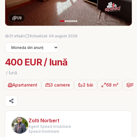
1
/
8
31 afișări
Actualizat: 04 august 2026
400 EUR / lună
/ lună
Apartament
3 camere
2 băi
68 m²
P
Zolti Norbert
Agent Speed Imobiliare
Speed Imobiliare