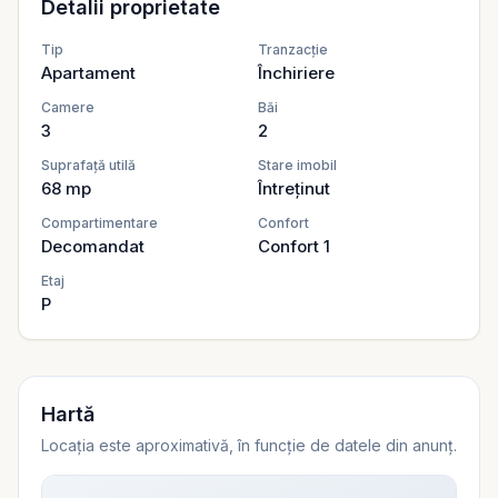
Detalii proprietate
gării mici, a facultăților, a spitalului, precum și a
numeroaselor magazine și mijloace de transport în
Tip
Tranzacție
comun. Apartamentul este disponibil imediat. Prețul de
Apartament
Închiriere
închiriere este de 400 euro/lună.
Camere
Băi
3
2
Suprafață utilă
Stare imobil
68
mp
Întreținut
Compartimentare
Confort
Decomandat
Confort 1
Etaj
P
Hartă
Locația este aproximativă, în funcție de datele din anunț.