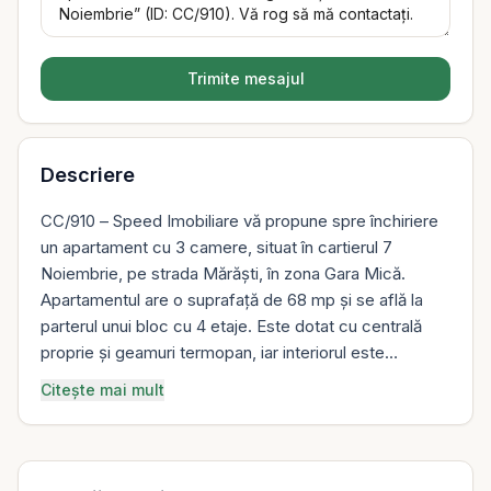
Trimite mesajul
Descriere
CC/910 – Speed Imobiliare vă propune spre închiriere
un apartament cu 3 camere, situat în cartierul 7
Noiembrie, pe strada Mărăști, în zona Gara Mică.
Apartamentul are o suprafață de 68 mp și se află la
parterul unui bloc cu 4 etaje. Este dotat cu centrală
proprie și geamuri termopan, iar interiorul este
complet mobilat și utilat, oferind tot confortul necesar
Citește mai mult
pentru locuire imediată. Locuința este luminoasă și
bine compartimentată, ideală pentru o familie, studenți
sau persoane care doresc să locuiască într-o zonă
liniștită și bine conectată. Imobilul se află în apropierea