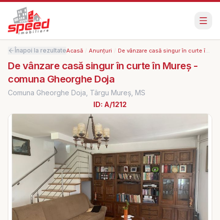
Înapoi la rezultate
Acasă
/
Anunțuri
/
De vânzare casă singur în curte în Mureș - comuna Gheorghe Doja
De vânzare casă singur în curte în Mureș -
comuna Gheorghe Doja
Comuna Gheorghe Doja, Târgu Mureș, MS
ID:
A/1212