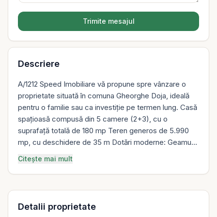
Trimite mesajul
Descriere
A/1212 Speed Imobiliare vă propune spre vânzare o
proprietate situată în comuna Gheorghe Doja, ideală
pentru o familie sau ca investiție pe termen lung. Casă
spațioasă compusă din 5 camere (2+3), cu o
suprafață totală de 180 mp Teren generos de 5.990
mp, cu deschidere de 35 m Dotări moderne: Geamuri
termopan Centrală proprie Aer condiționat 2 garaje
Citește mai mult
Imobilul este disponibil pentru mutare în maximum 30
de zile. Preț: 125.000 Euro Pentru mai multe informații
sau programarea unei vizionări, nu ezitați să ne
contactați!
Detalii proprietate