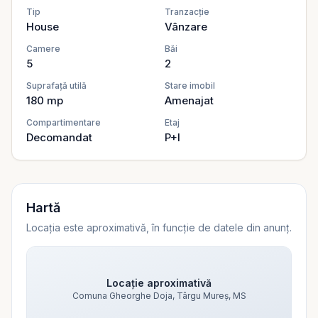
Tip
Tranzacție
House
Vânzare
Camere
Băi
5
2
Suprafață utilă
Stare imobil
180
mp
Amenajat
Compartimentare
Etaj
Decomandat
P+I
Hartă
Locația este aproximativă, în funcție de datele din anunț.
Locație aproximativă
Comuna Gheorghe Doja, Târgu Mureș, MS