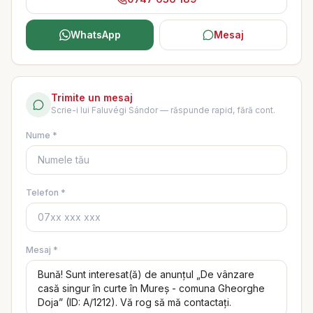
WhatsApp
Mesaj
Trimite un mesaj
Scrie-i lui
Faluvégi Sándor
— răspunde rapid, fără cont.
Nume *
Telefon *
Mesaj *