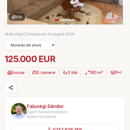
1
/
10
26 afișări
Actualizat: 04 august 2026
125.000 EUR
house
5 camere
2 băi
180 m²
P+I
Faluvégi Sándor
Agent Speed Imobiliare
Speed Imobiliare
0747 636 189