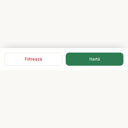
Filtrează
Hartă
Speed Imobiliare
15 ani de încredere. Mii de tranzacții reușite.