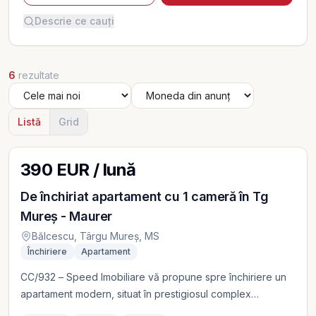
Descrie ce cauți
6
rezultate
Listă
Grid
390 EUR / lună
De închiriat apartament cu 1 cameră în Tg
Mureș - Maurer
Bălcescu, Târgu Mureș, MS
Închiriere
Apartament
CC/932 – Speed Imobiliare vă propune spre închiriere un
apartament modern, situat în prestigiosul complex
rezidențial Maurer Residence din Târgu Mureș. Locuința