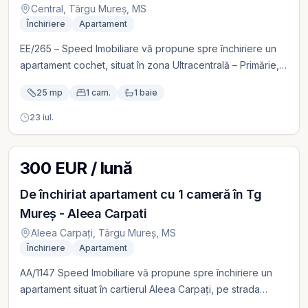
funcționalitate și o locuință într-un ansamblu rezidențial de
Central, Târgu Mureș, MS
Închiriere
Apartament
calitate. Prețul de închiriere este de 350 Euro/lună. Pentru
informații suplimentare sau pentru programarea unei
EE/265 – Speed Imobiliare vă propune spre închiriere un
vizionări, echipa Speed Imobiliare vă stă cu plăcere la
apartament cochet, situat în zona Ultracentrală – Primărie,
dispoziție.
ideal pentru o persoană sau un cuplu care își dorește
25 mp
1 cam.
1 baie
acces rapid către toate punctele de interes ale orașului.
Locuința are o suprafață de 25 mp și este complet
23 iul.
mobilată și utilată, fiind dotată cu centrală termică proprie,
ferestre cu geam termopan, parchet și contorizare
individuală.. Disponibil începând cu 1 august. Preț de
300 EUR / lună
închiriere: 270 Euro/lună. Pentru informații suplimentare și
De închiriat apartament cu 1 cameră în Tg
programarea unei vizionări, vă rugăm să ne contactați.
Mureș - Aleea Carpati
Aleea Carpați, Târgu Mureș, MS
Închiriere
Apartament
AA/1147 Speed Imobiliare vă propune spre închiriere un
apartament situat în cartierul Aleea Carpați, pe strada
Aleea Carpați. Imobilul este compus dintr-o cameră, având